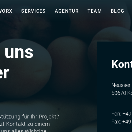
WORX
SERVICES
AGENTUR
TEAM
BLOG
 uns
Kon
er
Neusser S
50670 K
Fon: +49
tützung für Ihr Projekt?
Fax: +49
tzt Kontakt zu einem
 uns alles Wichtige