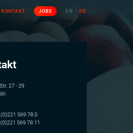
KONTAKT
JOBS
EN
DE
takt
tr. 27 - 29
öln
 (0)221 569 78 0
 (0)221 569 78 11