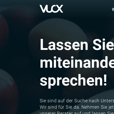
Skip
to
main
content
Lassen Sie
miteinand
sprechen!
Sie sind auf der Suche nach Unters
Wir sind für Sie da. Nehmen Sie je
unserer Berater auf und lassen Sie