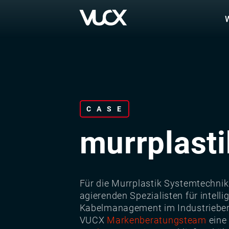
Skip
to
main
content
CASE
murrplasti
Für die Murrplastik Systemtechni
agierenden Spezialisten für intelli
Kabelmanagement im Industriebere
VUCX
Markenberatungsteam
eine