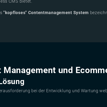
ess CMS bietet.
ls
"kopfloses" Contentmanagement System
bezeichn
nt Management und Ecomm
 Lösung
erausforderung bei der Entwicklung und Wartung we