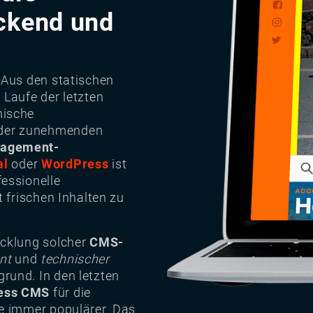
ckend und
 Aus den statischen
 Laufe der letzten
mische
der zunehmenden
agement-
al
oder
WordPress
ist
essionelle
t frischen Inhalten zu
icklung solcher
CMS-
nt
und
technischer
rund. In den letzten
ess CMS
für die
e immer populärer. Das