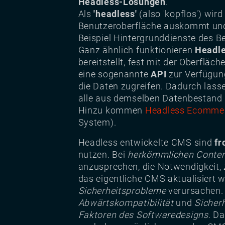
Headless-Lösungen
.
Als
'headless'
(also 'kopflos') wir
Benutzeroberfläche auskommt und
Beispiel Hintergrunddienste des B
Ganz ähnlich funktionieren
Headl
bereitstellt, fest mit der Oberfläc
eine sogenannte
API
zur Verfügun
die Daten zugreifen. Dadurch lass
alle aus demselben Datenbestand 
Hinzu kommen
Headless Ecomme
System).
Headless entwickelte CMS sind
fr
nutzen. Bei
herkömmlichen Conte
anzusprechen, die Notwendigkeit,
das eigentliche CMS aktualisiert w
Sicherheitsprobleme
verursachen. 
Abwärtskompatibilität
und
Sicherh
Faktoren des Softwaredesigns
. D