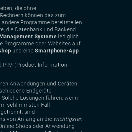
ieben, die ohne
p-Rechnern können das zum
r andere Programme bereitstellen.
are, die Datenbank und Backend
 Management Systeme
lediglich
re Programme oder Websites auf
shop
und eine
Smartphone-App
d PIM (Product Information
baren Anwendungen und Geräten
rschiedene Endgeräte
. Solche Lösungen führen, wenn
 im schlimmsten Fall
getrennt, sind
ems von Anfang an die
wichtigsten
es Online Shops oder Anwendung