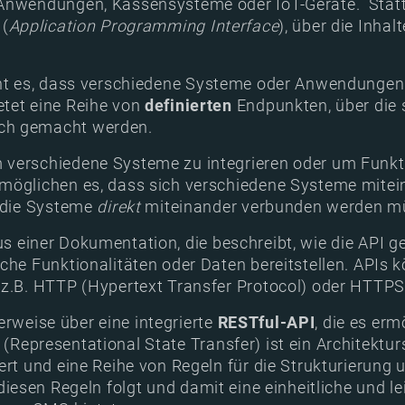
 Anwendungen, Kassensysteme oder IoT-Geräte. Statt
(
Application Programming Interface
), über die Inh
cht es, dass verschiedene Systeme oder Anwendunge
etet eine Reihe von
definierten
Endpunkten, über die 
ch gemacht werden.
 verschiedene Systeme zu integrieren oder um Funkt
rmöglichen es, dass sich verschiedene Systeme mite
s die Systeme
direkt
miteinander verbunden werden m
 einer Dokumentation, die beschreibt, wie die API g
sche Funktionalitäten oder Daten bereitstellen. APIs
 z.B. HTTP (Hypertext Transfer Protocol) oder HTTP
rweise über eine integrierte
RESTful-API
, die es er
(Representational State Transfer) ist ein Architektur
ert und eine Reihe von Regeln für die Strukturierung 
 diesen Regeln folgt und damit eine einheitliche und le