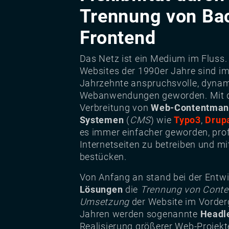
Trennung von Ba
Frontend
Das Netz ist ein Medium im Fluss.
Websites der 1990er Jahre sind im
Jahrzehnte anspruchsvolle, dyna
Webanwendungen geworden. Mit 
Verbreitung von
Web-Contentman
Systemen
(
CMS
) wie
Typo3
,
Drup
es immer einfacher geworden, prof
Internetseiten zu betreiben und mi
bestücken.
Von Anfang an stand bei der Entw
Lösungen
die
Trennung von Conte
Umsetzung
der Website im Vorderg
Jahren werden sogenannte
Headl
Realisierung größerer Web-Projekt