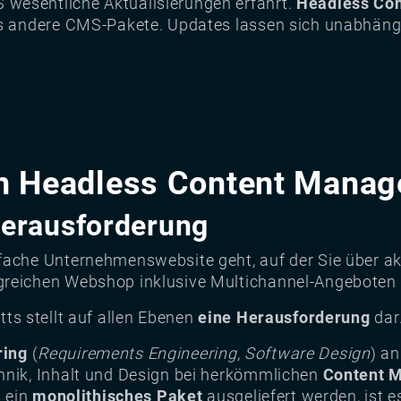
wesentliche Aktualisierungen erfährt.
Headless Co
als andere CMS-Pakete. Updates lassen sich unabhäng
von Headless Content Mana
 Herausforderung
fache Unternehmenswebsite geht, auf der Sie über a
greichen Webshop inklusive Multichannel-Angeboten
tts stellt auf allen Ebenen
eine Herausforderung
dar
ring
(
Requirements Engineering
,
Software Design
) an
hnik, Inhalt und Design bei herkömmlichen
Content 
s ein
monolithisches Paket
ausgeliefert werden, ist e