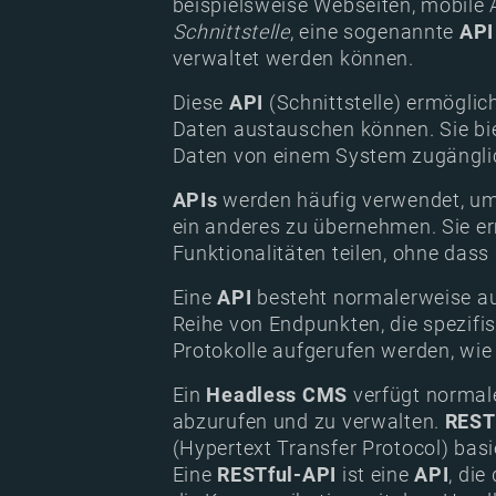
beispielsweise Webseiten, mobile
Schnittstelle
, eine sogenannte
API
verwaltet werden können.
Diese
API
(Schnittstelle) ermögli
Daten austauschen können. Sie bi
Daten von einem System zugängli
APIs
werden häufig verwendet, um
ein anderes zu übernehmen. Sie e
Funktionalitäten teilen, ohne das
Eine
API
besteht normalerweise aus
Reihe von Endpunkten, die spezifi
Protokolle aufgerufen werden, wie
Ein
Headless CMS
verfügt normale
abzurufen und zu verwalten.
REST
(Hypertext Transfer Protocol) basi
Eine
RESTful-API
ist eine
API
, die