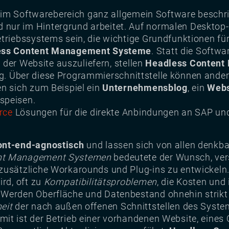
d im Softwarebereich ganz allgemein Software beschr
 nur im Hintergrund arbeitet. Auf normalen Deskto
etriebssystems sein, die wichtige Grundfunktionen fü
ess Content Management Systeme
. Statt die Softw
he der Website auszuliefern, stellen
Headless Content
g. Über diese Programmierschnittstelle können ande
en sich zum Beispiel ein
Unternehmensblog
, ein
Web
speisen.
rce
Lösungen für die direkte Anbindungen an SAP un
ont-end-agnostisch
und lassen sich von allen denk
nt Management Systemen
bedeutete der Wunsch, ve
 zusätzliche Workarounds und Plug-ins zu entwickeln
ird, oft zu
Kompatibilitätsproblemen
, die Kosten und
Werden Oberfläche und Datenbestand ohnehin strikt 
eit
der nach außen offenen Schnittstellen des Syst
amit ist der Betrieb einer vorhandenen Website, ein