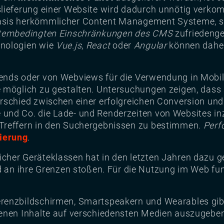
ieferung einer Website wird dadurch unnötig verkompl
asis herkömmlicher Content Management Systeme, s
tembedingten Einschränkungen des CMS
zufriedenge
hnologien wie
Vue.js
,
React
oder
Angular
können daher
nds oder von Webviews für die Verwendung in Mobile-
e möglich zu gestalten. Untersuchungen zeigen, das
erschied zwischen einer erfolgreichen Conversion u
und Co. die Lade- und Renderzeiten von Websites i
Treffern in den Suchergebnissen zu bestimmen.
Perf
ierung
.
her Geräteklassen hat in den letzten Jahren dazu gef
n ihre Grenzen stoßen. Für die Nutzung im Web fun
renzbildschirmen, Smartspeakern und Wearables gibt
tenen Inhalte auf verschiedensten Medien auszugebe