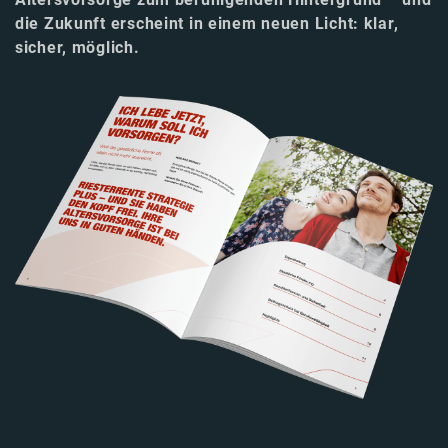
die Zukunft erscheint in einem neuen Licht: klar,
sicher, möglich.
Image
Image
Image
Image
Image
Image