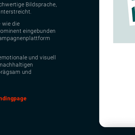
ochwertige Bildsprache,
terstreicht.
 wie die
prominent eingebunden
Kampagnenplattform
 emotionale und visuell
 nachhaltigen
nprägsam und
andingpage