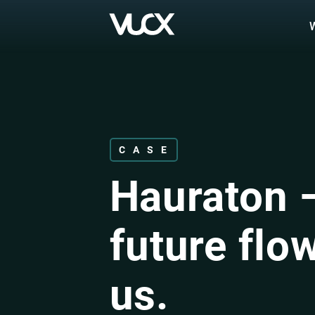
Skip
to
main
content
CASE
Hauraton 
future flo
us.