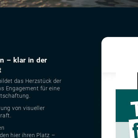
Image
n – klar in der
t
ildet das Herzstück der
s Engagement für eine
tschaftung.
rung von visueller
raft.
en
en hier ihren Platz –