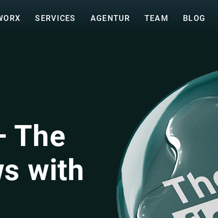
WORX
SERVICES
AGENTUR
TEAM
BLOG
– The
ws with