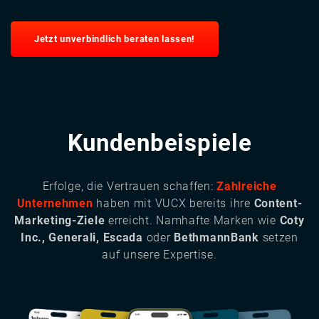
Jetzt unverbindlich beraten lassen!
Kundenbeispiele
Erfolge, die Vertrauen schaffen:
Zahlreiche
Unternehmen
haben mit VUCX bereits ihre
Content-
Marketing-Ziele
erreicht. Namhafte Marken wie
Coty
Inc., Generali, Escada
oder
BethmannBank
setzen
auf unsere Expertise.
Image
Image
Image